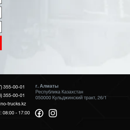
г. Алматы
7) 355-00-01
Республика Казахстан
8) 355-00-01
050000 Кульджинский тракт, 26/1
ino-trucks.kz
 08:00 - 17:00