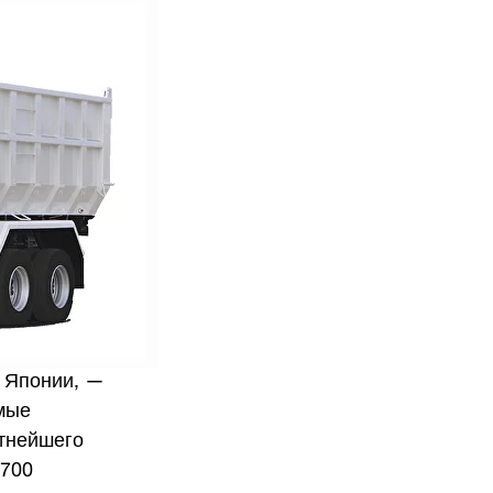
в Японии, —
мые
стнейшего
 700