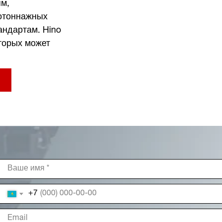
ям,
отоннажных
андартам. Hino
оторых может
+7