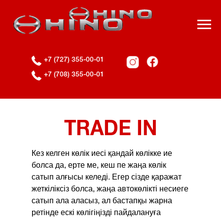
+7 (727) 355-00-01
+7 (708) 355-00-01
TRADE IN
Кез келген көлік иесі қандай көлікке ие
болса да, ерте ме, кеш пе жаңа көлік
сатып алғысы келеді. Егер сізде қаражат
жеткіліксіз болса, жаңа автокөлікті несиеге
сатып ала аласыз, ал бастапқы жарна
ретінде ескі көлігіңізді пайдалануға