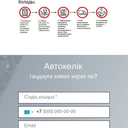
болады.
Автокөлік
таңдауға көмек керек пе?
+7