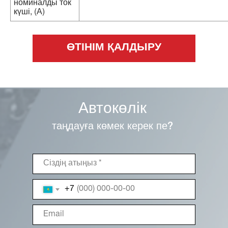
номиналды ток
күші, (А)
ӨТІНІМ ҚАЛДЫРУ
Автокөлік
таңдауға көмек керек пе?
+7