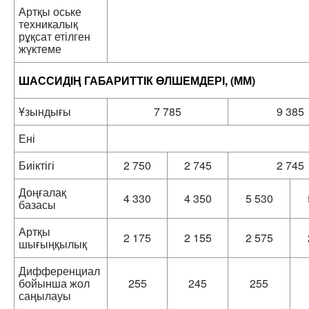
Артқы оське
техникалық
рұқсат етілген
жүктеме
ШАССИДІҢ ГАБАРИТТІК ӨЛШЕМДЕРІ, (ММ)
Ұзындығы
7 785
9 385
Ені
Биіктігі
2 750
2 745
2 745
Доңғалақ
4 330
4 350
5 530
базасы
Артқы
2 175
2 155
2 575
шығыңқылық
Дифференциал
бойынша жол
255
245
255
саңылауы