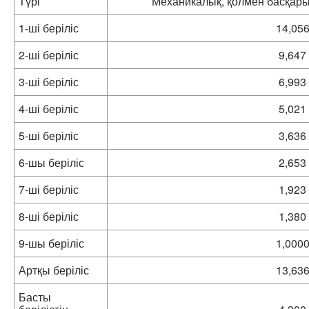
Түрі
Механикалық, қолмен басқарыл
1-ші беріліс
14,05
2-ші беріліс
9,647
3-ші беріліс
6,993
4-ші беріліс
5,021
5-ші беріліс
3,636
6-шы беріліс
2,653
7-ші беріліс
1,923
8-ші беріліс
1,380
9-шы беріліс
1,000
Артқы беріліс
13,63
Басты