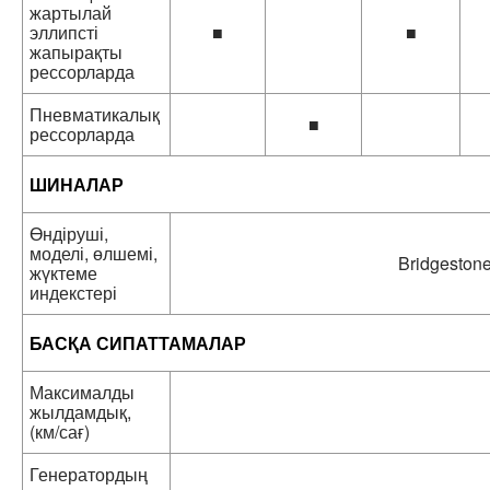
жартылай
эллипсті
■
■
жапырақты
рессорларда
Пневматикалық
■
рессорларда
ШИНАЛАР
Өндіруші,
моделі, өлшемі,
Bridgeston
жүктеме
индекстері
БАСҚА СИПАТТАМАЛАР
Максималды
жылдамдық,
(км/сағ)
Генератордың