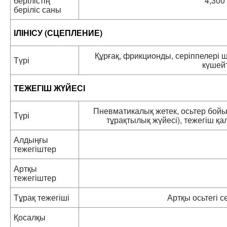
берілістің
4,300
беріліс саны
ІЛІНІСУ (СЦЕПЛЕНИЕ)
Құрғақ, фрикционды, серіппелері ш
Түрі
күшейт
ТЕЖЕГІШ ЖҮЙЕСІ
Пневматикалық жетек, осьтер бойы
Түрі
тұрақтылық жүйесі), тежегіш 
Алдыңғы
тежегіштер
Артқы
тежегіштер
Тұрақ тежегіші
Артқы осьтегі с
Қосалқы