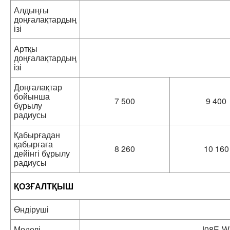
Алдыңғы
доңғалақтардың
ізі
Артқы
доңғалақтардың
ізі
Доңғалақтар
бойынша
7 500
9 400
бұрылу
радиусы
Қабырғадан
қабырғаға
8 260
10 160
дейінгі бұрылу
радиусы
ҚОЗҒАЛТҚЫШ
Өндіруші
Моделі
J08E-