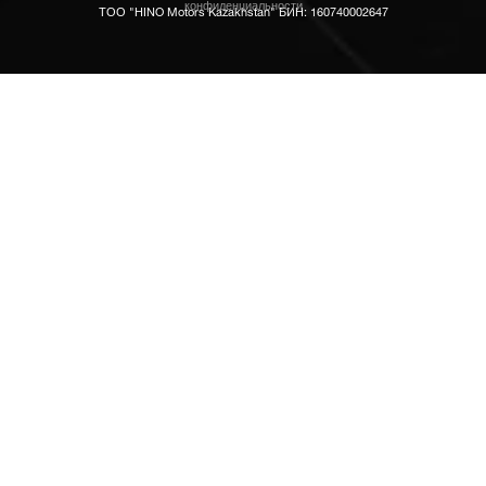
конфиденциальности
ТОО "HINO Motors Kazakhstan" БИН: 160740002647