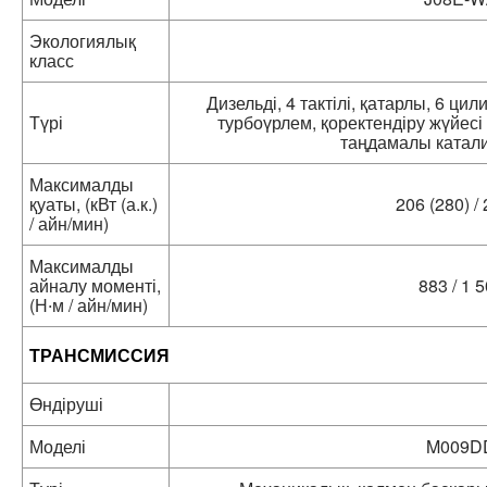
Экологиялық
класс
Дизельді, 4 тактілі, қатарлы, 6 цил
Түрі
турбоүрлем, қоректендіру жүйес
таңдамалы катали
Максималды
қуаты, (кВт (а.к.)
206 (280) /
/ айн/мин)
Максималды
айналу моменті,
883 / 1 
(Н∙м / айн/мин)
ТРАНСМИССИЯ
Өндіруші
Моделі
M009D