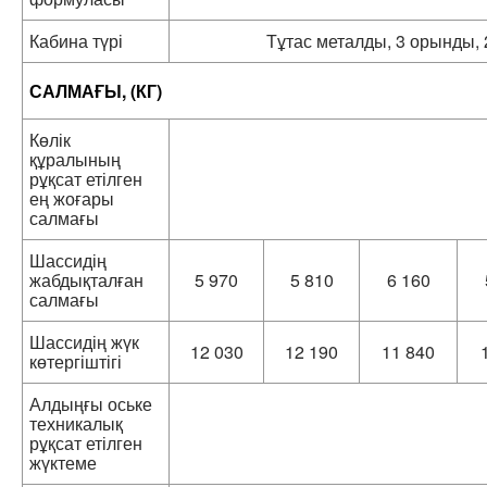
Кабина түрі
Тұтас металды, 3 орынды, 
САЛМАҒЫ, (КГ)
Көлік
құралының
рұқсат етілген
ең жоғары
салмағы
Шассидің
жабдықталған
5 970
5 810
6 160
салмағы
Шассидің жүк
12 030
12 190
11 840
көтергіштігі
Алдыңғы оське
техникалық
рұқсат етілген
жүктеме