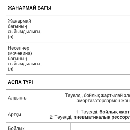
ЖАНАРМАЙ БАГЫ
Жанармай
багының
сыйымдылығы,
(л)
Несепнәр
(мочевина)
багының
сыйымдылығы,
(л)
АСПА ТҮРІ
Тәуелді, бойлық жартылай эл
Алдыңғы
амортизаторлармен жән
1: Тәуелді,
бойлық жарт
Артқы
2: Тәуелді,
пневматикалық рессор
Бойлық