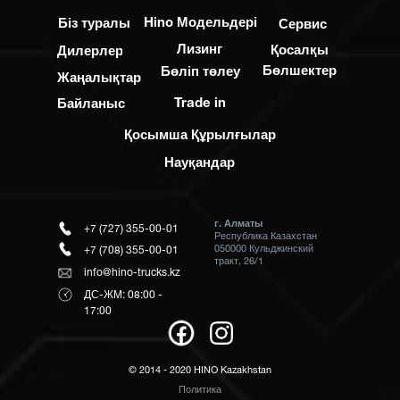
Hino Модельдері
Біз туралы
Сервис
Лизинг
Қосалқы
Дилерлер
Бөлшектер
Бөліп төлеу
Жаңалықтар
Trade in
Байланыс
Қосымша Құрылғылар
Науқандар
г. Алматы
+7 (727) 355-00-01
Республика Казахстан
050000 Кульджинский
+7 (708) 355-00-01
тракт, 26/1
info@hino-trucks.kz
ДС-ЖМ: 08:00 -
17:00
© 2014 - 2020 HINO Kazakhstan
Политика