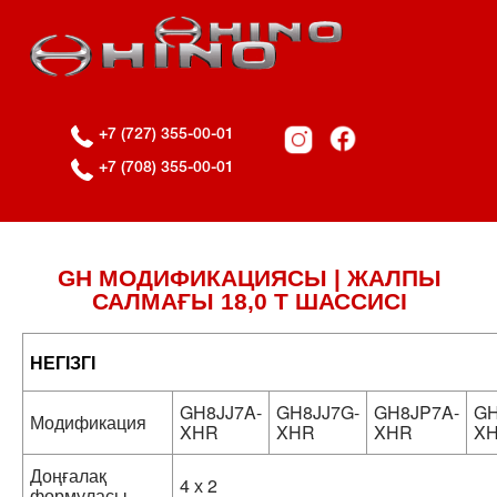
+7 (727) 355-00-01
+7 (708) 355-00-01
GH МОДИФИКАЦИЯСЫ | ЖАЛПЫ
САЛМАҒЫ 18,0 Т ШАССИСІ
НЕГІЗГІ
GH8JJ7A-
GH8JJ7G-
GH8JP7A-
GH
Модификация
XHR
XHR
XHR
X
Доңғалақ
4 х 2
формуласы