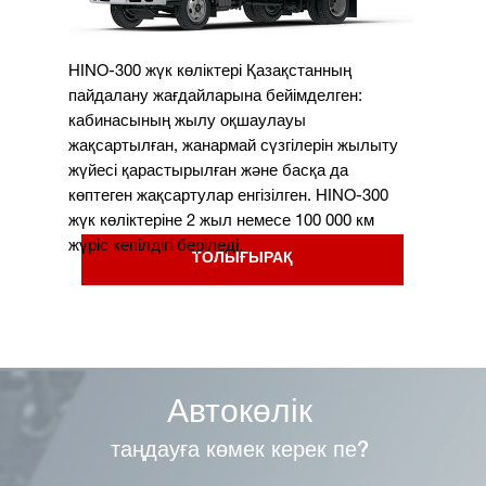
HINO-300 жүк көліктері Қазақстанның
пайдалану жағдайларына бейімделген:
кабинасының жылу оқшаулауы
жақсартылған, жанармай сүзгілерін жылыту
жүйесі қарастырылған және басқа да
көптеген жақсартулар енгізілген. HINO-300
жүк көліктеріне 2 жыл немесе 100 000 км
жүріс кепілдігі беріледі.
ТОЛЫҒЫРАҚ
Автокөлік
таңдауға көмек керек пе?