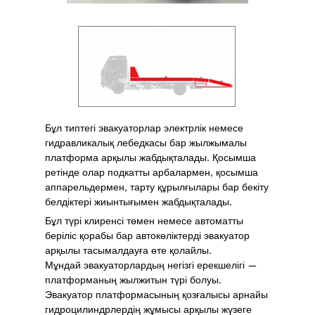
Бұл типтегі эвакуаторлар электрлік немесе
гидравликалық лебедкасы бар жылжымалы
платформа арқылы жабдықталады. Қосымша
ретінде олар подкатты арбалармен, қосымша
аппарельдермен, тарту құрылғылары бар бекіту
белдіктері жиынтығымен жабдықталады.
Бұл түрі клиренсі төмен немесе автоматты
беріліс қорабы бар автокөліктерді эвакуатор
арқылы тасымалдауға өте қолайлы.
Мұндай эвакуаторлардың негізгі ерекшелігі —
платформаның жылжитын түрі болуы.
Эвакуатор платформасының қозғалысы арнайы
гидроцилиндрлердің жұмысы арқылы жүзеге