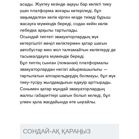
асады. Жүктеу кезінде ақауы бар көлікті тиеу
үшін платформа жоғары көтеріледі, бұл
зақымдалған көлік кірген кезде тиімді бұрыш
жасауға мүмкіндік береді, содан кейін көлік
лебедка арқылы тартылады.
Осындай типтегі эвакуаторлардың жүк
көтергіштігі жеңіл көліктермен қатар шағын
автобустар мен жол талғамайтын көліктерді де
тасымалдауға мүмкіндік береді.
Бұл типтің сынған (ломаная) платформалы
эвакуаторлардан негізгі айырмашылығы —
тартылатын аппарельдердің болмауы, бұл жүк
тиеу-түсіру жылдамдығын едәуір арттырады.
Сонымен қатар мұндай эвакуаторлардың
жалпы габариттері шағын болып келеді, бұл
үлкен қала жағдайында өте ыңғайлы.
СОНДАЙ-АҚ ҚАРАҢЫЗ