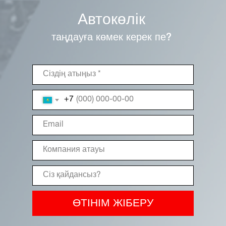
Автокөлік
таңдауға көмек керек пе?
+7
ӨТІНІМ ЖІБЕРУ